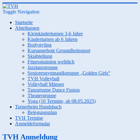
Toggle Navigation
Startseite
Abteilungen
Kleinkinderturnen 3-6 Jahre
Kinderturnen ab 6 Jahren
Bodystyling
Kursangebote Gesundheitssport
Skiabteilung
Fitnesstraining weiblich
Jazztanzgruppe
Seniorengymnastikgruppe „Golden Girls“
TVH Volleyball
Volleyball Männer
Tanzgruppe Dance Fusion
Theatergruppe
Yoga (10 Termine, ab 08.05.2025)
Turnerheim Hundsbach
Belegungsplan
TVH Termine
Anmeldeformular
TVH Anmeldung